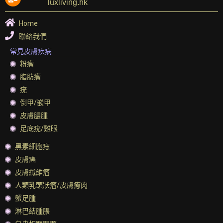
luxliving.hk
Home
聯絡我們
常見皮膚疾病
粉瘤
脂肪瘤
疣
倒甲/嵌甲
皮膚膿腫
足底疣/雞眼
黑素細胞痣
皮膚癌
皮膚纖維瘤
人類乳頭狀瘤/皮膚瘜肉
蟹足腫
淋巴結腫脹