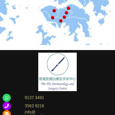
9137 3491
3563 9216
info@